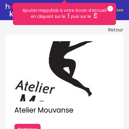
Télécharger l'application
Ajoutez Happykids à votre écran d’accueil
en cliquant sur le
puis sur le
Retour
Nom de la personne de contact
Nom
*
*
Prénom de la personne de contact
Prénom
*
*
Atelier Mouvanse
Email de la personne de contact
Email
*
*