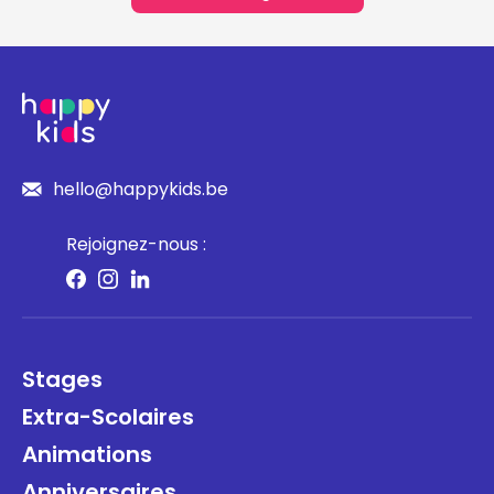
0
Luxembourg
0
Namur
0
hello@happykids.be
Oost-Vlaanderen
0
Rejoignez-nous :
Vlaams-Brabant
0
West-Vlaanderen
0
Stages
Extra-Scolaires
Animations