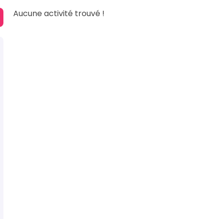
Aucune activité trouvé !
de la personne de contact
*
om de la personne de contact
*