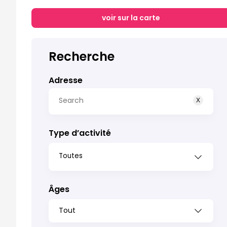
voir sur la carte
Recherche
Adresse
X
Type d’activité
Nom 
Antwerpen
0
Âges
Brabant-Wallon
Prén
0
Tout