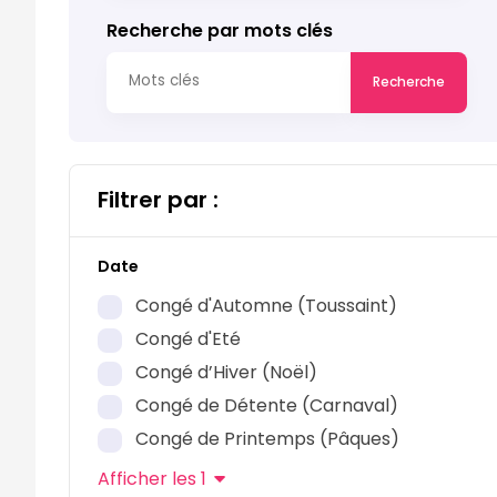
Bruxelles
Recherche par mots clés
0
Nom
Email
Hainaut
Recherche
0
Liège
Emai
0
Filtrer par :
Télé
Louvain-la-Neuve
0
Date
Luxembourg
Télé
Congé d'Automne (Toussaint)
0
Nom 
Congé d'Eté
Namur
Congé d’Hiver (Noël)
0
Congé de Détente (Carnaval)
Mess
Oost-Vlaanderen
Congé de Printemps (Pâques)
0
Âge 
Afficher
les 1