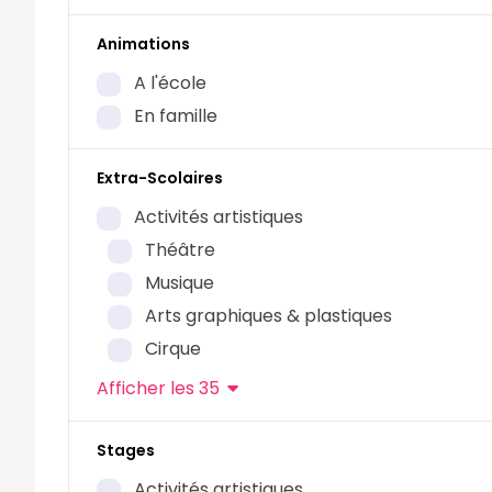
Vlaams-Brabant
0
Animations
West-Vlaanderen
A l'école
Mess
0
En famille
J
d
c
Extra-Scolaires
p
Activités artistiques
P
s
Théâtre
s
d
Musique
e
J
d
Arts graphiques & plastiques
c
Cirque
p
P
Afficher
les 35
s
s
d
e
Stages
Activités artistiques